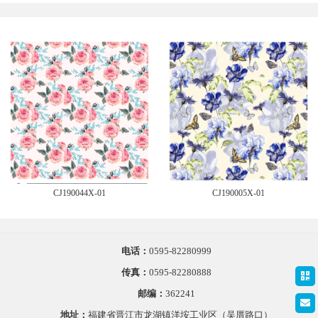
CJ190044X-01
CJ190005X-01
电话：
0595-82280999
传真：
0595-82280888
邮编：
362241
地址：
福建省晋江市龙湖镇洋垵工业区（吴厝路口）