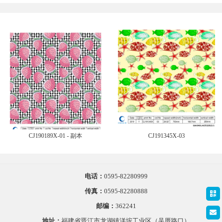
CJ190189X-01 - 副本
CJ191345X-03
电话：
0595-82280999
传真：
0595-82280888
邮编：
362241
地址：
福建省晋江市龙湖镇洋垵工业区（吴厝路口）